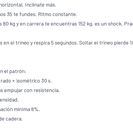
horizontal. Inclínate más.
imos 35 te fundes. Ritmo constante.
as 80 kg y en carrera te encuentras 152 kg, es un shock. Pra
 en el trineo y respira 5 segundos. Soltar el trineo pierde 
an el patrón:
trado + isométrico 30 s.
as empujar con resistencia.
tensidad.
inación mínima 8%.
de cadera.