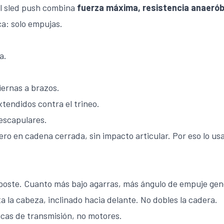
el sled push combina
fuerza máxima, resistencia anaerób
ca: solo empujas.
a.
iernas a brazos.
xtendidos contra el trineo.
 escapulares.
ero en cadena cerrada, sin impacto articular. Por eso lo us
l poste. Cuanto más bajo agarras, más ángulo de empuje gen
ta la cabeza, inclinado hacia delante. No dobles la cadera.
ncas de transmisión, no motores.