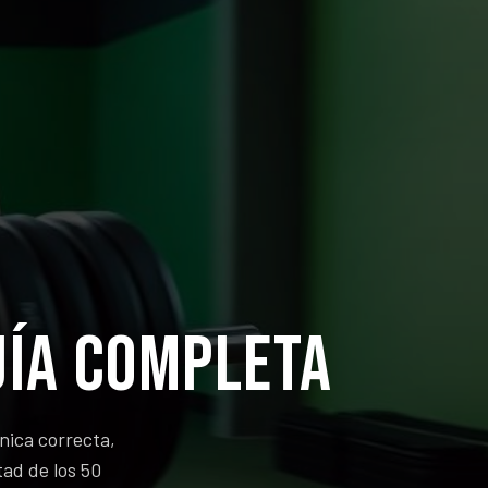
uía completa
nica correcta,
tad de los 50