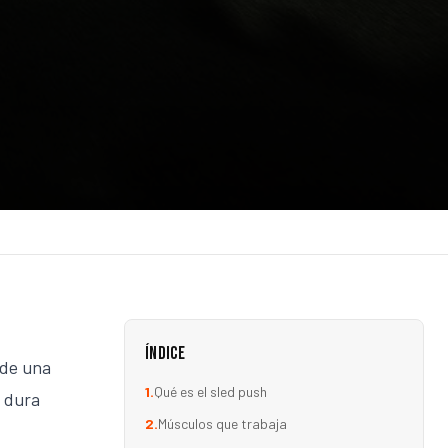
Índice
 de una
1
.
Qué es el sled push
s dura
2
.
Músculos que trabaja