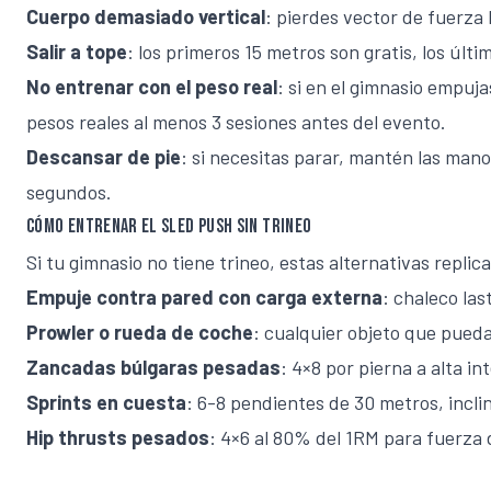
Cuerpo demasiado vertical
: pierdes vector de fuerza 
Salir a tope
: los primeros 15 metros son gratis, los últ
No entrenar con el peso real
: si en el gimnasio empuj
pesos reales al menos 3 sesiones antes del evento.
Descansar de pie
: si necesitas parar, mantén las manos
segundos.
Cómo entrenar el sled push sin trineo
Si tu gimnasio no tiene trineo, estas alternativas replic
Empuje contra pared con carga externa
: chaleco las
Prowler o rueda de coche
: cualquier objeto que pued
Zancadas búlgaras pesadas
: 4×8 por pierna a alta in
Sprints en cuesta
: 6-8 pendientes de 30 metros, incl
Hip thrusts pesados
: 4×6 al 80% del 1RM para fuerza 
Progresión semanal (bloque de 4 semanas)