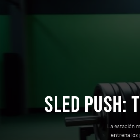
Sled Push: 
La estación m
entrena los 