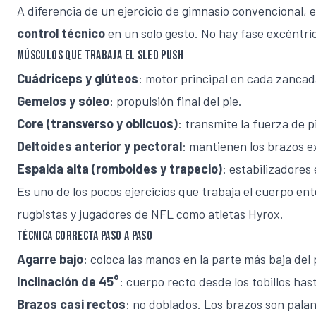
A diferencia de un ejercicio de gimnasio convencional, 
control técnico
en un solo gesto. No hay fase excéntri
Músculos que trabaja el sled push
Cuádriceps y glúteos
: motor principal en cada zancad
Gemelos y sóleo
: propulsión final del pie.
Core (transverso y oblicuos)
: transmite la fuerza de p
Deltoides anterior y pectoral
: mantienen los brazos e
Espalda alta (romboides y trapecio)
: estabilizadores
Es uno de los pocos ejercicios que trabaja el cuerpo ent
rugbistas y jugadores de NFL como atletas
Hyrox
.
Técnica correcta paso a paso
Agarre bajo
: coloca las manos en la parte más baja de
Inclinación de 45°
: cuerpo recto desde los tobillos has
Brazos casi rectos
: no doblados. Los brazos son pala