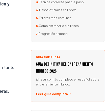
3
.
Técnica correcta paso a paso
ica y
4
.
Pesos oficiales en Hyrox
5
.
Errores más comunes
6
.
Cómo entrenarlo sin trineo
7
.
Progresión semanal
GUÍA COMPLETA
Guía Definitiva del Entrenamiento
an tanto
Híbrido 2026
El recurso más completo en español sobre
entrenamiento híbrido.
eras.
Leer guía completa