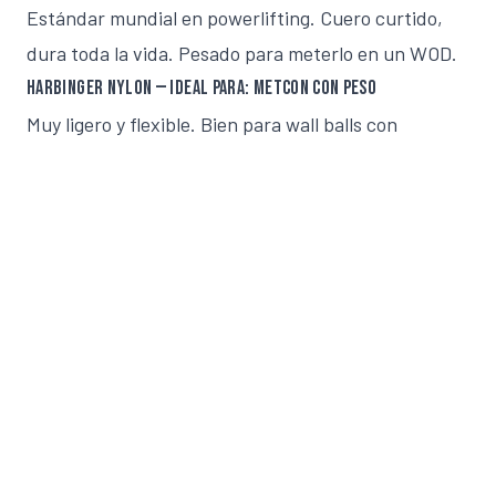
Estándar mundial en powerlifting. Cuero curtido,
dura toda la vida. Pesado para meterlo en un WOD.
Harbinger Nylon — Ideal para: metcon con peso
Muy ligero y flexible. Bien para wall balls con
chaleco, poca presión intraabdominal para peso
muerto máximo.
Reebok Nylon Belt — Ideal para: iniciación
Correcto para empezar y entender el gesto. Se
queda corto en cuanto suben los kilos.
Nuestra recomendación
Para un atleta híbrido, el
Velites Belt
es la opción
más racional: suficiente rigidez para el día de fuerza
sin la lentitud del cuero puro, hebilla rápida para
meterlo en un metcon si toca, y disponibilidad en