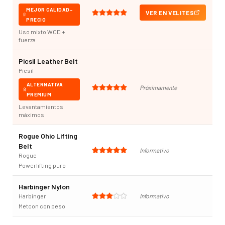
MEJOR CALIDAD-
VER EN VELITES
PRECIO
Uso mixto WOD +
fuerza
Picsil Leather Belt
Picsil
ALTERNATIVA
Próximamente
PREMIUM
Levantamientos
máximos
Rogue Ohio Lifting
Belt
Informativo
Rogue
Powerlifting puro
Harbinger Nylon
Harbinger
Informativo
Metcon con peso